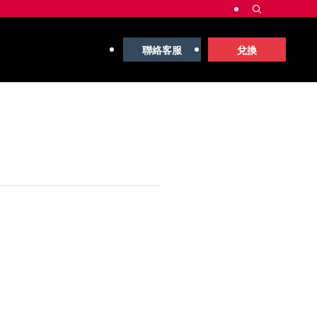
聯絡客服
兌換