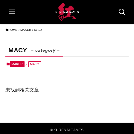
HOME
MAKER
MACY
MACY
– category –
MAKER
MACY
未找到相关文章
©
KURENAI GAMES.